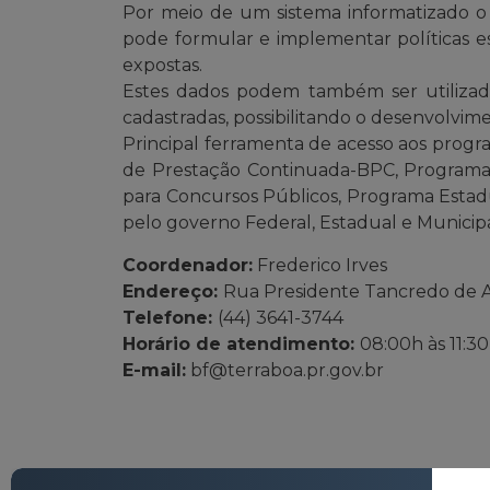
Por meio de um sistema informatizado o 
pode formular e implementar políticas es
expostas.
Estes dados podem também ser utilizadas
cadastradas, possibilitando o desenvolviment
Principal ferramenta de acesso aos programa
de Prestação Continuada-BPC, Programa 
para Concursos Públicos, Programa Estadua
pelo governo Federal, Estadual e Municipa
Coordenador:
Frederico Irves
Endereço:
Rua Presidente Tancredo de A
Telefone:
(44) 3641-3744
Horário de atendimento:
08:00h às 11:30
E-mail:
bf@terraboa.pr.gov.br