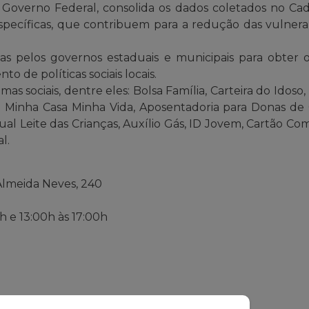
Governo Federal, consolida os dados coletados no Cadas
pecíficas, que contribuem para a redução das vulnerabil
 pelos governos estaduais e municipais para obter o 
o de políticas sociais locais.
s sociais, dentre eles: Bolsa Família, Carteira do Idoso, 
Minha Casa Minha Vida, Aposentadoria para Donas de C
l Leite das Crianças, Auxílio Gás, ID Jovem, Cartão Co
l.
lmeida Neves, 240
h e 13:00h às 17:00h