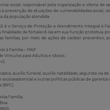
cia social, responsável pela organização e oferta de se
à prevenção de situações de vulnerabilidades social, v
da da população atendida.
AS é o Serviço de Proteção e Atendimento Integral à Fa
 finalidade de fortalecê-las em sua função protetiva; p
 famílias, por meio de ações de caráter preventivo, pro
l à Família – PAIF
e Vínculos para Adultos e Idosos ;
o);
ásica, auxílio funeral, auxílio natalidade, segunda via d
cioassistencial e outras políticas públicas de garantia d
a (BPC)
lsa Família;
 Boa
INSS,