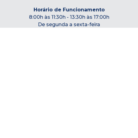
Horário de Funcionamento
8:00h às 11:30h - 13:30h às 17:00h
De segunda a sexta-feira
0800 115 7700 - Ligação Gratuita
|44| 3641-8000
prefeitura@terraboa.pr.gov.br