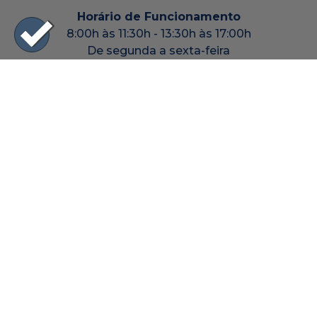
Horário de Funcionamento
8:00h às 11:30h - 13:30h às 17:00h
De segunda a sexta-feira
0800 115 7700 - Ligação Gratuita
|44| 3641-8000
prefeitura@terraboa.pr.gov.br