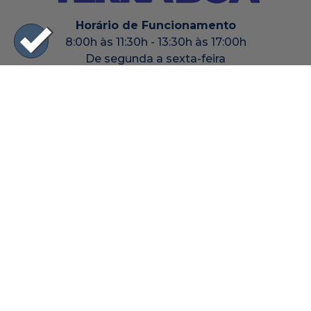
Horário de Funcionamento
8:00h às 11:30h - 13:30h às 17:00h
De segunda a sexta-feira
0800 115 7700 - Ligação Gratuita
|44| 3641-8000
prefeitura@terraboa.pr.gov.br