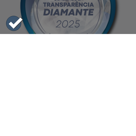
Horário de Funcionamento
8:00h às 11:30h - 13:30h às 17:00h
De segunda a sexta-feira