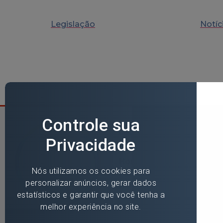
Legislação
Notíc
Horário de
Funcionamento
8:00h às 11:30h - 13:30h às
17:00h
De segunda a sexta-feira