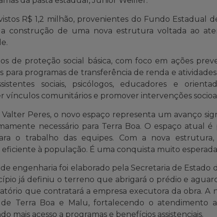
as da pasta estadual, Júnior Weiller.
vistos R$ 1,2 milhão, provenientes do Fundo Estadual de 
rá a construção de uma nova estrutura voltada ao at
e.
ços de proteção social básica, com foco em ações pr
 para programas de transferência de renda e atividades
stentes sociais, psicólogos, educadores e orientador
r vínculos comunitários e promover intervenções socioass
Valter Peres, o novo espaço representa um avanço signi
mamente necessário para Terra Boa. O espaço atual é
ara o trabalho das equipes. Com a nova estrutura
eficiente à população. É uma conquista muito esperada”
 de engenharia foi elaborado pela Secretaria de Estado
cípio já definiu o terreno que abrigará o prédio e agua
citatório que contratará a empresa executora da obra. A 
 de Terra Boa e Malu, fortalecendo o atendimento a
do mais acesso a programas e benefícios assistenciais.