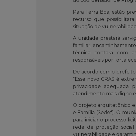
do coordenador de Program
Para Terra Boa, estão pre
recurso que possibilita
situação de vulnerabilidad
A unidade prestará servi
familiar, encaminhamentos
técnica contará com assi
responsáveis por fortalece
De acordo com o prefeito 
“Esse novo CRAS é extre
privacidade adequada p
atendimento mais digno e 
O projeto arquitetônico e
e Família (Sedef). O muni
para iniciar o processo li
rede de proteção social
vulnerabilidade e garantin