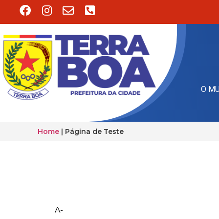
O MU
Home
|
Página de Teste
A-