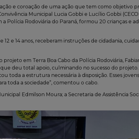
oração e coroação de uma ação que tem como objetivo pr
onvivência Municipal Lucia Gobbi e Lucílio Gobbi (CECON)
om a Polícia Rodoviária do Paraná, formou 20 crianças e 
e 12 e 14 anos, receberam instruções de cidadania, cui
o projeto em Terra Boa Cabo da Polícia Rodoviária, Fabi
a, que deu total apoio, culminando no sucesso do projeto
ou toda a estrutura necessária à disposição. Esses joven
ara toda a sociedade”, comentou o cabo.
unicipal Edmilson Moura; a Secretaria de Assistência So