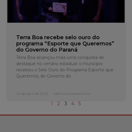
Terra Boa recebe selo ouro do
programa “Esporte que Queremos”
do Governo do Paraná
Terra Boa alcançou mais uma conquista de
destaque no cenário estadual: o município
recebeu o Selo Ouro do Programa Esporte que
Queremos, do Governo do
24 de abril de 2025
Nenhum comentário
1
2
3
4
5